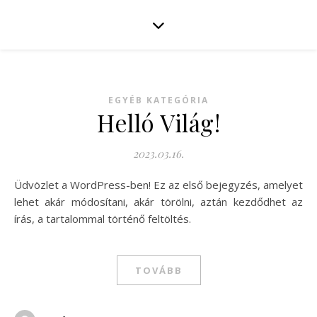
EGYÉB KATEGÓRIA
Helló Világ!
2023.03.16.
Üdvözlet a WordPress-ben! Ez az első bejegyzés, amelyet
lehet akár módosítani, akár törölni, aztán kezdődhet az
írás, a tartalommal történő feltöltés.
TOVÁBB